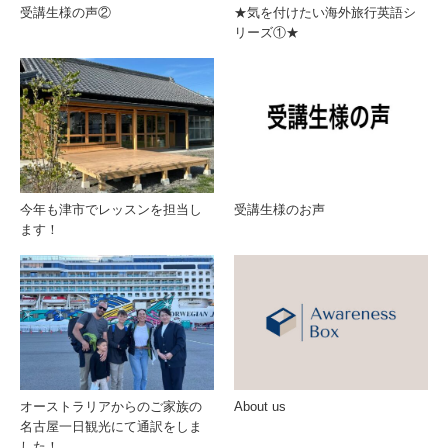
受講生様の声②
★気を付けたい海外旅行英語シ
リーズ①★
今年も津市でレッスンを担当し
受講生様のお声
ます！
オーストラリアからのご家族の
About us
名古屋一日観光にて通訳をしま
した！