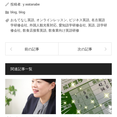
投稿者:
y.watanabe
blog
,
blog
おもてなし英語
,
オンラインレッスン
,
ビジネス英語
,
名古屋語
学研修会社
,
外国人観光客対応
,
愛知語学研修会社
,
英語
,
語学研
修会社
,
飲食店接客英語
,
飲食業向け英語研修
前の記事
次の記事
関連記事一覧