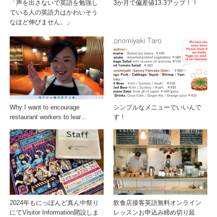
「声を出さないで英語を勉強し
3か月で偏差値13.3アップ！！
ている人の英語力はかわいそう
なほど伸びません。」
Why I want to encourage
シンプルなメニューでいいんで
restaurant workers to lear…
す！
2024年もにっぽんど真ん中祭り
飲食店接客英語無料オンライン
にてVisitor Information開設しま
レッスンお申込み締め切り延